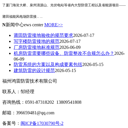
了厦门海沧大桥、泉州清源山、光伏电站等省内大型防雷工程以及省能源项目——
莆田福能风电场防雷接
... ...
N
新闻中心
ews center
MORE>>
莆田防雷接地验收的规范要求
2026-07-17
写字楼防雷接地的规范
2026-07-17
厂房防雷接地标准规范
2026-06-09
机房防雷需要哪些设备、防雷整改不合规怎么办？
2026-
06-09
防雷系统的方案以及构成要素包括
2026-05-15
建筑防雷的设计规范
2026-05-15
福州鸿雷防雷技术有限公司
联系人：邹经理
咨询热线：0591-87318202 13809541808
邮箱：396659481@qq.com
备案号：
闽ICP备17030790号-2