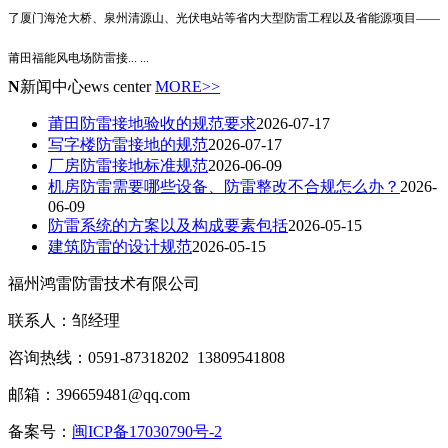
了厦门海沧大桥、泉州清源山、光伏电站等省内大型防雷工程以及省能源项目——
莆田福能风电场防雷接
... ...
N
新闻中心
ews center
MORE>>
莆田防雷接地验收的规范要求
2026-07-17
写字楼防雷接地的规范
2026-07-17
厂房防雷接地标准规范
2026-06-09
机房防雷需要哪些设备、防雷整改不合规怎么办？
2026-
06-09
防雷系统的方案以及构成要素包括
2026-05-15
建筑防雷的设计规范
2026-05-15
福州鸿雷防雷技术有限公司
联系人：邹经理
咨询热线：0591-87318202 13809541808
邮箱：396659481@qq.com
备案号：
闽ICP备17030790号-2