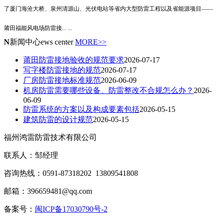
了厦门海沧大桥、泉州清源山、光伏电站等省内大型防雷工程以及省能源项目——
莆田福能风电场防雷接
... ...
N
新闻中心
ews center
MORE>>
莆田防雷接地验收的规范要求
2026-07-17
写字楼防雷接地的规范
2026-07-17
厂房防雷接地标准规范
2026-06-09
机房防雷需要哪些设备、防雷整改不合规怎么办？
2026-
06-09
防雷系统的方案以及构成要素包括
2026-05-15
建筑防雷的设计规范
2026-05-15
福州鸿雷防雷技术有限公司
联系人：邹经理
咨询热线：0591-87318202 13809541808
邮箱：396659481@qq.com
备案号：
闽ICP备17030790号-2