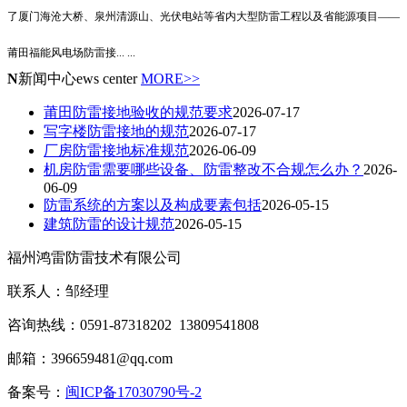
了厦门海沧大桥、泉州清源山、光伏电站等省内大型防雷工程以及省能源项目——
莆田福能风电场防雷接
... ...
N
新闻中心
ews center
MORE>>
莆田防雷接地验收的规范要求
2026-07-17
写字楼防雷接地的规范
2026-07-17
厂房防雷接地标准规范
2026-06-09
机房防雷需要哪些设备、防雷整改不合规怎么办？
2026-
06-09
防雷系统的方案以及构成要素包括
2026-05-15
建筑防雷的设计规范
2026-05-15
福州鸿雷防雷技术有限公司
联系人：邹经理
咨询热线：0591-87318202 13809541808
邮箱：396659481@qq.com
备案号：
闽ICP备17030790号-2