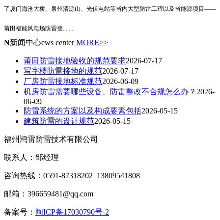
了厦门海沧大桥、泉州清源山、光伏电站等省内大型防雷工程以及省能源项目——
莆田福能风电场防雷接
... ...
N
新闻中心
ews center
MORE>>
莆田防雷接地验收的规范要求
2026-07-17
写字楼防雷接地的规范
2026-07-17
厂房防雷接地标准规范
2026-06-09
机房防雷需要哪些设备、防雷整改不合规怎么办？
2026-
06-09
防雷系统的方案以及构成要素包括
2026-05-15
建筑防雷的设计规范
2026-05-15
福州鸿雷防雷技术有限公司
联系人：邹经理
咨询热线：0591-87318202 13809541808
邮箱：396659481@qq.com
备案号：
闽ICP备17030790号-2