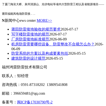
了厦门海沧大桥、泉州清源山、光伏电站等省内大型防雷工程以及省能源项目——
莆田福能风电场防雷接
... ...
N
新闻中心
ews center
MORE>>
莆田防雷接地验收的规范要求
2026-07-17
写字楼防雷接地的规范
2026-07-17
厂房防雷接地标准规范
2026-06-09
机房防雷需要哪些设备、防雷整改不合规怎么办？
2026-
06-09
防雷系统的方案以及构成要素包括
2026-05-15
建筑防雷的设计规范
2026-05-15
福州鸿雷防雷技术有限公司
联系人：邹经理
咨询热线：0591-87318202 13809541808
邮箱：396659481@qq.com
备案号：
闽ICP备17030790号-2