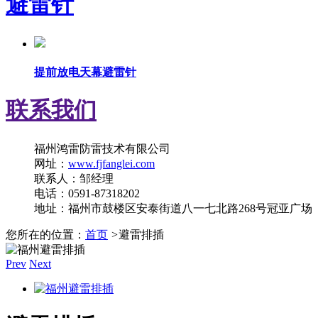
避雷针
提前放电天幕避雷针
联系我们
福州鸿雷防雷技术有限公司
网址：
www.fjfanglei.com
联系人：邹经理
电话：0591-87318202
地址：福州市鼓楼区安泰街道八一七北路268号冠亚广场
您所在的位置：
首页
>
避雷排插
Prev
Next