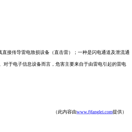
线直接传导雷电致损设备（直击雷）；一种是闪电通道及泄流通
。对于电子信息设备而言，危害主要来自于由雷电引起的雷电
（此内容由
www.fjfanglei.com
提供）