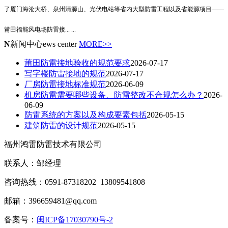
了厦门海沧大桥、泉州清源山、光伏电站等省内大型防雷工程以及省能源项目——
莆田福能风电场防雷接
... ...
N
新闻中心
ews center
MORE>>
莆田防雷接地验收的规范要求
2026-07-17
写字楼防雷接地的规范
2026-07-17
厂房防雷接地标准规范
2026-06-09
机房防雷需要哪些设备、防雷整改不合规怎么办？
2026-
06-09
防雷系统的方案以及构成要素包括
2026-05-15
建筑防雷的设计规范
2026-05-15
福州鸿雷防雷技术有限公司
联系人：邹经理
咨询热线：0591-87318202 13809541808
邮箱：396659481@qq.com
备案号：
闽ICP备17030790号-2