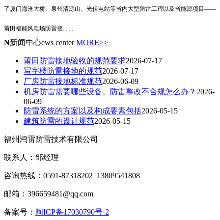
了厦门海沧大桥、泉州清源山、光伏电站等省内大型防雷工程以及省能源项目——
莆田福能风电场防雷接
... ...
N
新闻中心
ews center
MORE>>
莆田防雷接地验收的规范要求
2026-07-17
写字楼防雷接地的规范
2026-07-17
厂房防雷接地标准规范
2026-06-09
机房防雷需要哪些设备、防雷整改不合规怎么办？
2026-
06-09
防雷系统的方案以及构成要素包括
2026-05-15
建筑防雷的设计规范
2026-05-15
福州鸿雷防雷技术有限公司
联系人：邹经理
咨询热线：0591-87318202 13809541808
邮箱：396659481@qq.com
备案号：
闽ICP备17030790号-2