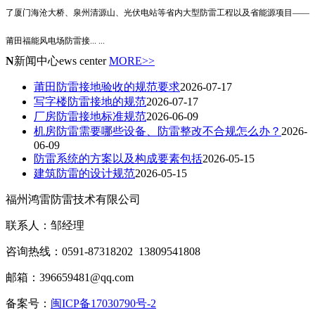
了厦门海沧大桥、泉州清源山、光伏电站等省内大型防雷工程以及省能源项目——
莆田福能风电场防雷接
... ...
N
新闻中心
ews center
MORE>>
莆田防雷接地验收的规范要求
2026-07-17
写字楼防雷接地的规范
2026-07-17
厂房防雷接地标准规范
2026-06-09
机房防雷需要哪些设备、防雷整改不合规怎么办？
2026-
06-09
防雷系统的方案以及构成要素包括
2026-05-15
建筑防雷的设计规范
2026-05-15
福州鸿雷防雷技术有限公司
联系人：邹经理
咨询热线：0591-87318202 13809541808
邮箱：396659481@qq.com
备案号：
闽ICP备17030790号-2