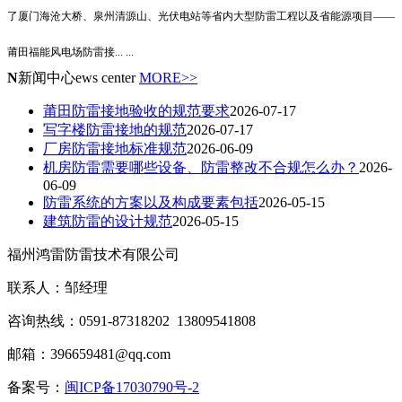
了厦门海沧大桥、泉州清源山、光伏电站等省内大型防雷工程以及省能源项目——
莆田福能风电场防雷接
... ...
N
新闻中心
ews center
MORE>>
莆田防雷接地验收的规范要求
2026-07-17
写字楼防雷接地的规范
2026-07-17
厂房防雷接地标准规范
2026-06-09
机房防雷需要哪些设备、防雷整改不合规怎么办？
2026-
06-09
防雷系统的方案以及构成要素包括
2026-05-15
建筑防雷的设计规范
2026-05-15
福州鸿雷防雷技术有限公司
联系人：邹经理
咨询热线：0591-87318202 13809541808
邮箱：396659481@qq.com
备案号：
闽ICP备17030790号-2