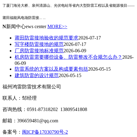
了厦门海沧大桥、泉州清源山、光伏电站等省内大型防雷工程以及省能源项目——
莆田福能风电场防雷接
... ...
N
新闻中心
ews center
MORE>>
莆田防雷接地验收的规范要求
2026-07-17
写字楼防雷接地的规范
2026-07-17
厂房防雷接地标准规范
2026-06-09
机房防雷需要哪些设备、防雷整改不合规怎么办？
2026-
06-09
防雷系统的方案以及构成要素包括
2026-05-15
建筑防雷的设计规范
2026-05-15
福州鸿雷防雷技术有限公司
联系人：邹经理
咨询热线：0591-87318202 13809541808
邮箱：396659481@qq.com
备案号：
闽ICP备17030790号-2