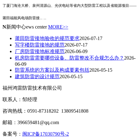
了厦门海沧大桥、泉州清源山、光伏电站等省内大型防雷工程以及省能源项目——
莆田福能风电场防雷接
... ...
N
新闻中心
ews center
MORE>>
莆田防雷接地验收的规范要求
2026-07-17
写字楼防雷接地的规范
2026-07-17
厂房防雷接地标准规范
2026-06-09
机房防雷需要哪些设备、防雷整改不合规怎么办？
2026-
06-09
防雷系统的方案以及构成要素包括
2026-05-15
建筑防雷的设计规范
2026-05-15
福州鸿雷防雷技术有限公司
联系人：邹经理
咨询热线：0591-87318202 13809541808
邮箱：396659481@qq.com
备案号：
闽ICP备17030790号-2