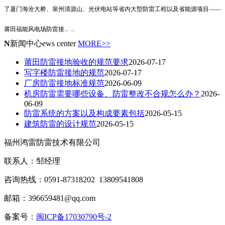
了厦门海沧大桥、泉州清源山、光伏电站等省内大型防雷工程以及省能源项目——
莆田福能风电场防雷接
... ...
N
新闻中心
ews center
MORE>>
莆田防雷接地验收的规范要求
2026-07-17
写字楼防雷接地的规范
2026-07-17
厂房防雷接地标准规范
2026-06-09
机房防雷需要哪些设备、防雷整改不合规怎么办？
2026-
06-09
防雷系统的方案以及构成要素包括
2026-05-15
建筑防雷的设计规范
2026-05-15
福州鸿雷防雷技术有限公司
联系人：邹经理
咨询热线：0591-87318202 13809541808
邮箱：396659481@qq.com
备案号：
闽ICP备17030790号-2