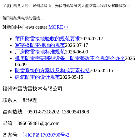
了厦门海沧大桥、泉州清源山、光伏电站等省内大型防雷工程以及省能源项目——
莆田福能风电场防雷接
... ...
N
新闻中心
ews center
MORE>>
莆田防雷接地验收的规范要求
2026-07-17
写字楼防雷接地的规范
2026-07-17
厂房防雷接地标准规范
2026-06-09
机房防雷需要哪些设备、防雷整改不合规怎么办？
2026-
06-09
防雷系统的方案以及构成要素包括
2026-05-15
建筑防雷的设计规范
2026-05-15
福州鸿雷防雷技术有限公司
联系人：邹经理
咨询热线：0591-87318202 13809541808
邮箱：396659481@qq.com
备案号：
闽ICP备17030790号-2